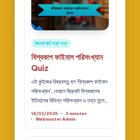
Posted
ক্রিকেট টুर्नামেন্ট তথ্য
in
বিশ্বকাপ ফাইনাল পরিসংখ্যান
Quiz
এই কুইজের বিষয়বস্তু হল 'বিশ্বকাপ ফাইনাল
পরিসংখ্যান', যেখানে ক্রিকেট বিশ্বকাপের
ইতিহাসের বিভিন্ন পরিসংখ্যান ও তথ্য তুলে…
14/02/2025
2 minutes
Webmaster Admin
Posted
by