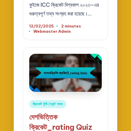
কুইজে ICC ক্রিকেট বিশ্বকাপ ২০২৩-এর
গুরুত্বপূর্ণ তথ্য সংগ্রহ করা হয়েছে।…
12/02/2025
2 minutes
Webmaster Admin
Posted
by
Posted
ক্রিকেট টুर्नামেন্ট তথ্য
in
দেশভিত্তিক
ক্রিকেট_rating Quiz