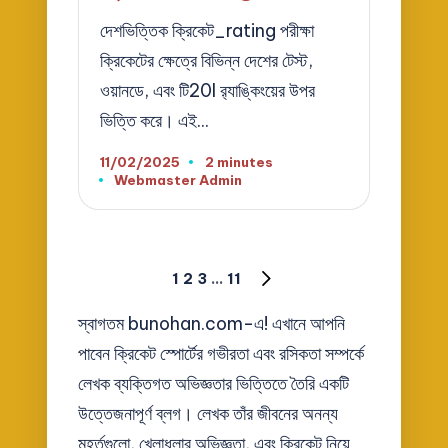
দেশভিত্তিক ক্রিকেট_rating পরীক্ষা
ক্রিকেটের ক্ষেত্রে বিভিন্ন দেশের টেস্ট,
ওয়ানডে, এবং টি20I র‌্যাঙ্কিংয়ের উপর
ভিত্তি করে। এই…
11/02/2025
2 minutes
Webmaster Admin
Posted
by
Posts
1
2
3
…
11
NEXT
pagination
PAGE
স্বাগতম bunohan.com-এ! এখানে আপনি
পাবেন ক্রিকেট স্পোর্টের গভীরতা এবং রসিকতা সম্পর্কে
লেখক ব্যক্তিগত অভিজ্ঞতার ভিত্তিতে তৈরি একটি
উত্তেজনাপূর্ণ ব্লগ। লেখক তাঁর জীবনের অনন্য
মুহূর্তগুলো, খেলাধুলার অভিজ্ঞতা, এবং ক্রিকেট নিয়ে